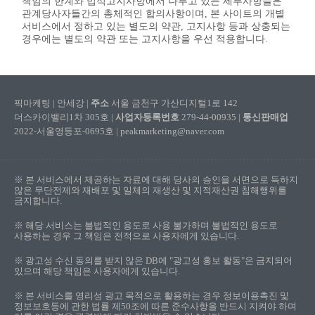
책임의 한계와 법적고지사항에서 다루고 있는 세부사항들은
관계당사자들간의 총체적인 합의사항이며, 본 사이트의 개별
서비스에서 정하고 있는 별도의 약관, 고지사항 등과 상충되는
경우에는 별도의 약관 또는 고지사항을 우선 적용합니다.
픽마케팅 | 안세강 |
주소
서울 금천구 가산디지털1로 142
더스카이밸리1차 305호 |
사업자등록번호
279-44-00935 |
통신판매업
2022-서울영등포-0695호 | peakmarketing@naver.com
※ 본 서비스에서 제공하는 자료에 대해 당사의 승인을 서면으로 득하지
않은 무단전제와 재배포 및 일체의 재생산 및 지적재산권 침해행위를
금지합니다.
※ 해당 서비스는 불법적인 용도로 사용 불가하며 불법적인 용도로
사용하는 경우 그 책임은 전적으로 사용자에게 있습니다.
※ 광고성 수신 동의를 받지 않은 DB에 "광고성 홍보 활동"은 금지되어
있으며 해당 책임은 사용자에게 있습니다.
※ 본 서비스를 영리성 광고 목적으로 활용하는 경우 정보이용촉진 및
정보보호등에 관한 법률 제50조에 따른 준수사항을 반드시 지켜야 하며