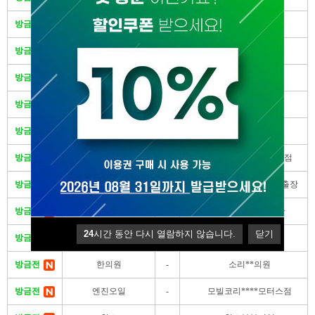
방금전
식료품
-
제로초****계역점
방금전
건물.구축물해체공사
-
센스**철거
방금전
예술품.골동품
-
아름**한글
방금전
목욕.찜질
-
쑥이사***엔자임
방금전
청소
-
올케어***합환경
방금전
화장품.향수
-
세이키세****** 서울점
방금전
열쇠.도어록
-
으뜸열쇠디*****24시출장
방금전
약국
-
홍대스*****영약국
24
시간 동안 다시 열람하지 않습니다.
닫기
방금전
중장비
-
웅상**중기
방금전
한의원
-
소리**의원
방금전
엔진오일
-
모빌코리****모터스점