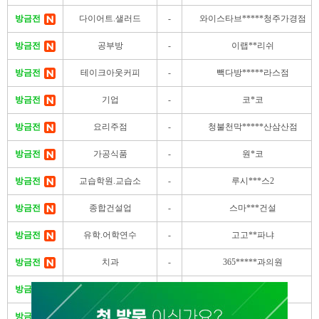
방금전
다이어트.샐러드
-
와이스타브*****청주가경점
방금전
공부방
-
이랩**리쉬
방금전
테이크아웃커피
-
빽다방*****라스점
방금전
기업
-
코*코
방금전
요리주점
-
청불천막*****산삼산점
방금전
가공식품
-
원*코
방금전
교습학원.교습소
-
루시***스2
방금전
종합건설업
-
스마***건설
방금전
유학.어학연수
-
고고**파냐
방금전
치과
-
365*****과의원
방금전
한식
-
엉**왕
방금전
한식
-
정**당