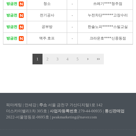
방금전
청소
-
쓰레기****청주점
방금전
전기공사
-
누전차단******고장수리
방금전
공부방
-
한솔노피******스빌교실
방금전
맥주.호프
-
크라운호****신중동점
1
2
3
4
5
픽마케팅 | 안세강 |
주소
서울 금천구 가산디지털1로 142
더스카이밸리1차 305호 |
사업자등록번호
279-44-00935 |
통신판매업
2022-서울영등포-0695호 | peakmarketing@naver.com