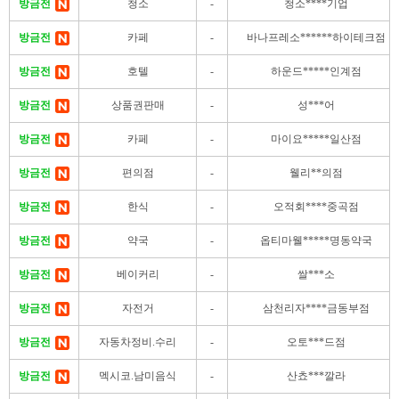
방금전
청소
-
청소****기업
방금전
카페
-
바나프레소******하이테크점
방금전
호텔
-
하운드*****인계점
방금전
상품권판매
-
성***어
방금전
카페
-
마이요*****일산점
방금전
편의점
-
웰리**의점
방금전
한식
-
오적회****중곡점
방금전
약국
-
옵티마웰*****명동약국
방금전
베이커리
-
쌀***소
방금전
자전거
-
삼천리자****금동부점
방금전
자동차정비.수리
-
오토***드점
방금전
멕시코.남미음식
-
산쵸***깔라