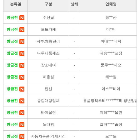
분류일
구분
상세
업체명
방금전
수산물
-
청**산
방금전
보드카페
-
더*버
방금전
피부.체형관리
-
이태***테틱
방금전
나무제품제조
-
대승****포장
방금전
장소대여
-
문무***디오
방금전
미용실
-
헤**필
방금전
펜션
-
이스**테이
방금전
종합대행업체
-
유품정리쓰레*******리 청년일꾼
방금전
바이올린
-
지혜****올린
방금전
노래방
-
알파****습장
방금전
자동차용품.액세서리
-
모**토