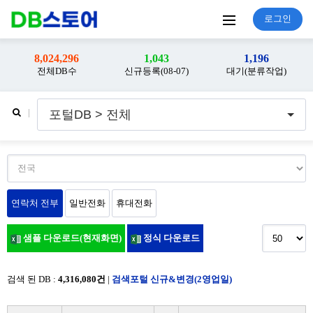
로그인
8,024,296
1,043
1,196
전체DB수
신규등록(08-07)
대기(분류작업)
포털DB > 전체
연락처 전부
일반전화
휴대전화
샘플 다운로드(현재화면)
정식 다운로드
검색 된 DB :
4,316,080건
|
검색포털 신규&변경(2영업일)