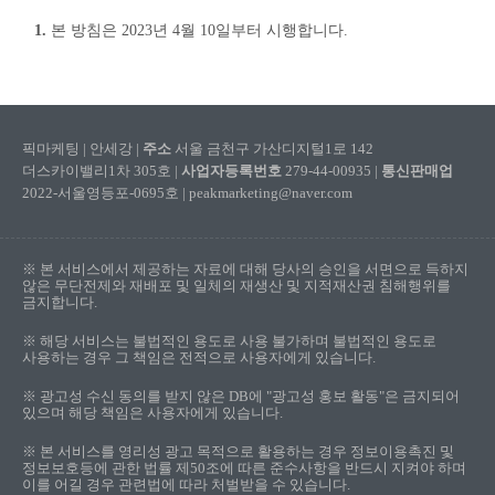
1.
본 방침은 2023년 4월 10일부터 시행합니다.
픽마케팅 | 안세강 |
주소
서울 금천구 가산디지털1로 142
더스카이밸리1차 305호 |
사업자등록번호
279-44-00935 |
통신판매업
2022-서울영등포-0695호 | peakmarketing@naver.com
※ 본 서비스에서 제공하는 자료에 대해 당사의 승인을 서면으로 득하지
않은 무단전제와 재배포 및 일체의 재생산 및 지적재산권 침해행위를
금지합니다.
※ 해당 서비스는 불법적인 용도로 사용 불가하며 불법적인 용도로
사용하는 경우 그 책임은 전적으로 사용자에게 있습니다.
※ 광고성 수신 동의를 받지 않은 DB에 "광고성 홍보 활동"은 금지되어
있으며 해당 책임은 사용자에게 있습니다.
※ 본 서비스를 영리성 광고 목적으로 활용하는 경우 정보이용촉진 및
정보보호등에 관한 법률 제50조에 따른 준수사항을 반드시 지켜야 하며
이를 어길 경우 관련법에 따라 처벌받을 수 있습니다.