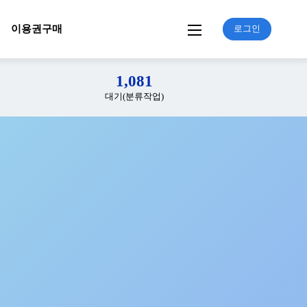
이용권구매
로그인
1,081
대기(분류작업)