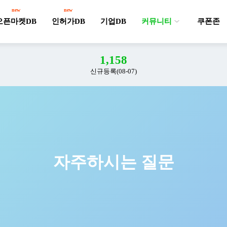
new
new
오픈마켓DB
인허가DB
기업DB
커뮤니티
쿠폰존
1,158
신규등록(08-07)
자주하시는 질문