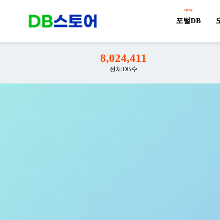
new
포털DB
8,024,411
전체DB수