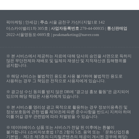
픽마케팅 | 안세강 |
주소
서울 금천구 가산디지털1로 142
더스카이밸리1차 305호 |
사업자등록번호
279-44-00935 |
통신판매업
2022-서울영등포-0695호 | peakmarketing@naver.com
※ 본 서비스에서 제공하는 자료에 대해 당사의 승인을 서면으로 득하지
않은 무단전제와 재배포 및 일체의 재생산 및 지적재산권 침해행위를
금지합니다.
※ 해당 서비스는 불법적인 용도로 사용 불가하며 불법적인 용도로
사용하는 경우 그 책임은 전적으로 사용자에게 있습니다.
※ 광고성 수신 동의를 받지 않은 DB에 "광고성 홍보 활동"은 금지되어
있으며 해당 책임은 사용자에게 있습니다.
※ 본 서비스를 영리성 광고 목적으로 활용하는 경우 정보이용촉진 및
정보보호등에 관한 법률 제50조에 따른 준수사항을 반드시 지켜야 하며
이를 어길 경우 관련법에 따라 처벌받을 수 있습니다.
※ 데이터베이스 상품 또는 서비스가 전달 된 이후에는 환불이
불가합니다. (소비자보호법 17조 2항의 5조. 용역 또는 「문화산업진흥
기본법」 제2조 제5호의 디지털콘텐츠의 제공이 개시된 경우에 해당)