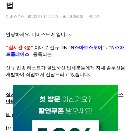
법
디비스토어
23-08-10 22:25
18,366회
0건
본문
안녕하세요. 디비스토어 입니다.
"실시간 3분"
이내로 신규 DB
"N스마트스토어"
/
"N스마
트플레이스"
등록되는
신규 업종
리스트가
필요하신 업체분들에게
자체 솔루션을
개발하여 작업해서 전달드리고 있습니다.
실시간 신규 업종 (개설 후 3분 이내) N스마트스토어 / N스
마트플레이스 DB를 원하시는 분을 클릭!!!
https://open.kakao.com/o/sQ5pS4Xh
(↑↑↑↑클릭)
카카오톡
디비스토어 1:1상담 게시판
입니다.