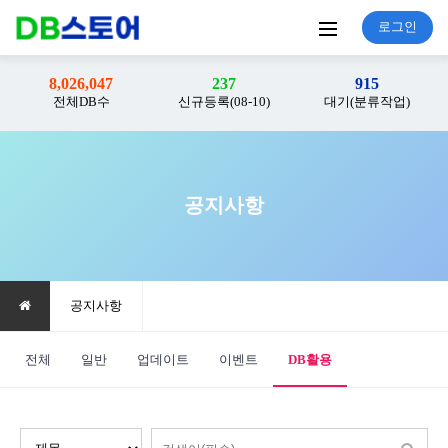
로그인
8,026,047
237
915
전체DB수
신규등록(08-10)
대기(분류작업)
공지사항
전체 6건
1 페이지
공지사항
전체
일반
업데이트
이벤트
DB활용