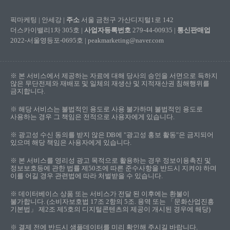
픽마케팅 | 안세강 |
주소
서울 금천구 가산디지털1로 142
더스카이밸리1차 305호 |
사업자등록번호
279-44-00935 |
통신판매업
2022-서울영등포-0695호 | peakmarketing@naver.com
※ 본 서비스에서 제공하는 자료에 대해 당사의 승인을 서면으로 득하지
않은 무단전제와 재배포 및 일체의 재생산 및 지적재산권 침해행위를
금지합니다.
※ 해당 서비스는 불법적인 용도로 사용 불가하며 불법적인 용도로
사용하는 경우 그 책임은 전적으로 사용자에게 있습니다.
※ 광고성 수신 동의를 받지 않은 DB에 "광고성 홍보 활동"은 금지되어
있으며 해당 책임은 사용자에게 있습니다.
※ 본 서비스를 영리성 광고 목적으로 활용하는 경우 정보이용촉진 및
정보보호등에 관한 법률 제50조에 따른 준수사항을 반드시 지켜야 하며
이를 어길 경우 관련법에 따라 처벌받을 수 있습니다.
※ 데이터베이스 상품 또는 서비스가 전달 된 이후에는 환불이
불가합니다. (소비자보호법 17조 2항의 5조. 용역 또는 「문화산업진흥
기본법」 제2조 제5호의 디지털콘텐츠의 제공이 개시된 경우에 해당)
※ 결제 전에 반드시 샘플데이터를 미리 확인해 주시길 바랍니다.