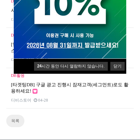
DB활용
사업자 업종 DB를 검색하여 DB 다운로드 하는 방법
디비스토어
07-25
DB활용
[영업DB] 업체DB로 쉽게 영업해보세요! (도매/납품/서비
스 제공 등)
디비스토어
04-28
24
시간 동안 다시 열람하지 않습니다.
닫기
DB활용
[타겟팅DB] 구글 광고 진행시 잠재고객(세그먼트)로도 활
용하세요!
디비스토어
04-28
목록